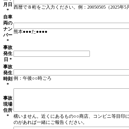
月日
西暦で８桁をご入力ください。例：20050505（2025年
*
自車
両の
ナン
熊本●●●た●●●●
バー
*
事故
発生
日
*
事故
発生
例：午後○○時ごろ
時刻
*
事故
現場
住所
*
構いません。近くにあるもの○○商店、コンビニ等目印
のがあれば一緒にご報告ください。