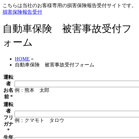
こちらは当社のお客様専用の損害保険報告受付サイトです。
損害保険報告受付
自動車保険 被害事故受付フ
ォーム
HOME
»
自動車保険 被害事故受付フォーム
運転
者
お名
例：熊本 太郎
前
*
運転
者
フリ
例：クマモト タロウ
ガナ
*
生年