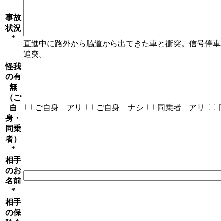
事故
状況
*
直進中に路外から脇道から出てきた車と衝突。信号停車
追突。
怪我
の有
無
（ご
ご自身 アリ
ご自身 ナシ
同乗者 アリ
自
身・
同乗
者）
*
相手
のお
名前
*
相手
の保